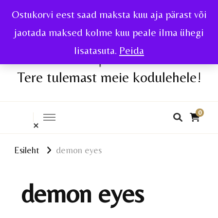
Ostukorvi eest saad maksta kuu aja pärast või
jaotada maksed kolme kuu peale ilma ühegi
lisatasuta.
Peida
Tere tulemast meie kodulehele!
0
Esileht
demon eyes
demon eyes