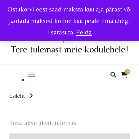
Ostukorvi eest saad maksta kuu aja pärast või
jaotada maksed kolme kuu peale ilma ühegi
lisatasuta.
Peida
Tere tulemast meie kodulehele!
0
Esileht
Kuvatakse üksik tulemus