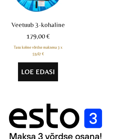
Veetuub 3-kohaline
179,00
€
Tasu kolme võrdse maksena 3 x
59,67
€
LOE EDASI