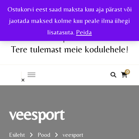
Ostukorvi eest saad maksta kuu aja pärast või
jaotada maksed kolme kuu peale ilma ühegi
lisatasuta.
Peida
Tere tulemast meie kodulehele!
0
veesport
Esileht
Pood
veesport