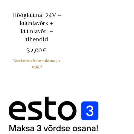
Hõõgküünal 24V +
küünlavõrk +
küünlavõti +
tihendid
32,00
€
Tasu kolme võrdse maksena 3 x
10,67
€