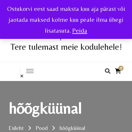
Ostukorvi eest saad maksta kuu aja pärast või
jaotada maksed kolme kuu peale ilma ühegi
lisatasuta.
Peida
Tere tulemast meie kodulehele!
0
hõõgküünal
Esileht
Pood
hõõgküünal