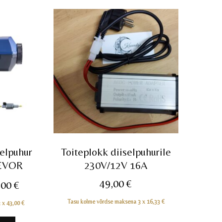
elpuhur
Toiteplokk diiselpuhurile
VEVOR
230V/12V 16A
e
Praegune
49,00
€
,00
€
hind
Tasu kolme võrdse maksena 3 x
16,33
€
3 x
43,00
€
on: