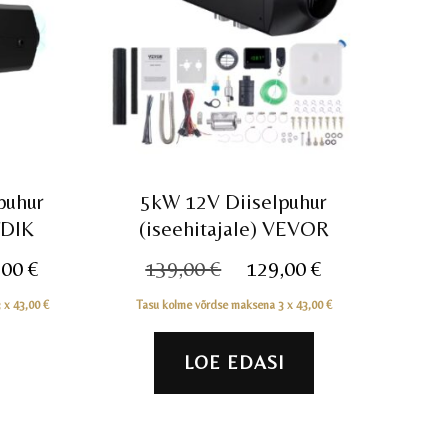
puhur
5kW 12V Diiselpuhur
FDIK
(iseehitajale) VEVOR
e
Praegune
Algne
Praegune
,00
€
139,00
€
129,00
€
hind
hind
hind
3 x
43,00
€
Tasu kolme võrdse maksena 3 x
43,00
€
on:
oli:
on:
0 €.
129,00 €.
139,00 €.
129,00 €.
LOE EDASI