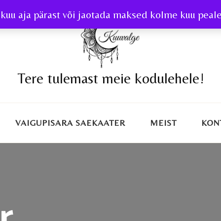
kuu aja pärast või jaotada maksed kolme kuu peale 
Tere tulemast meie kodulehele!
VAIGUPISARA SAEKAATER
MEIST
KON
r