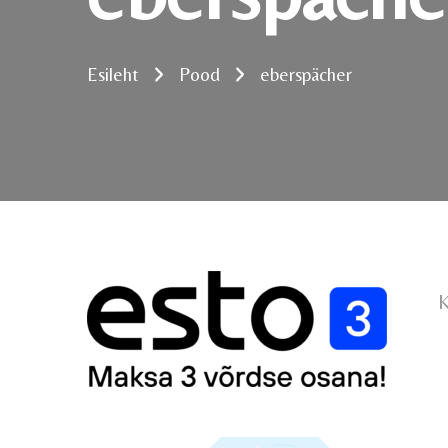
Esileht
Pood
eberspächer
K