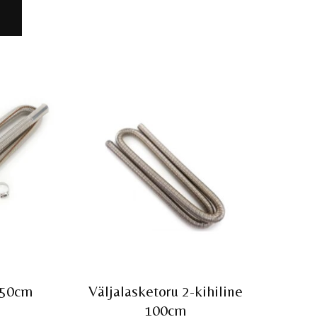
0 €.
129,00 €.
I
150cm
Väljalasketoru 2-kihiline
100cm