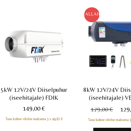
ALLAHINDLUS!
5kW 12V/24V Diiselpuhur
8kW 12V/24V Diis
(iseehitajale) FDIK
(iseehitajale) 
Algn
149,00
€
179,00
€
129
hind
Tasu kolme võrdse maksena 3 x
49,67
€
Tasu kolme võrdse maksena 
oli: