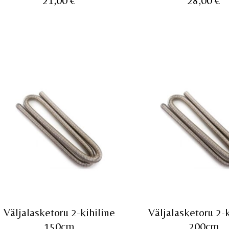
21,00
€
28,00
€
Väljalasketoru 2-kihiline
Väljalasketoru 2-k
150cm
200cm