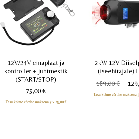
12V/24V emaplaat ja
2kW 12V Diisel
kontroller + juhtmestik
(iseehitajale) 
(START/STOP)
Algn
189,00
€
129
75,00
€
hind
Tasu kolme võrdse maksena 
oli:
Tasu kolme võrdse maksena 3 x
25,00
€
189,0