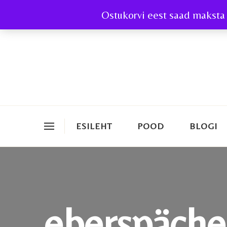
Ostukorvi eest saad maksta 
ESILEHT
POOD
BLOGI
eberspäche