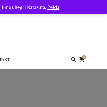
ilma ühegi lisatasuta.
Peida
0
TAKT