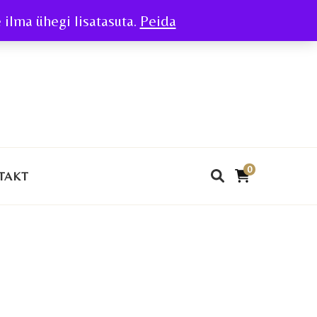
ilma ühegi lisatasuta.
Peida
0
TAKT