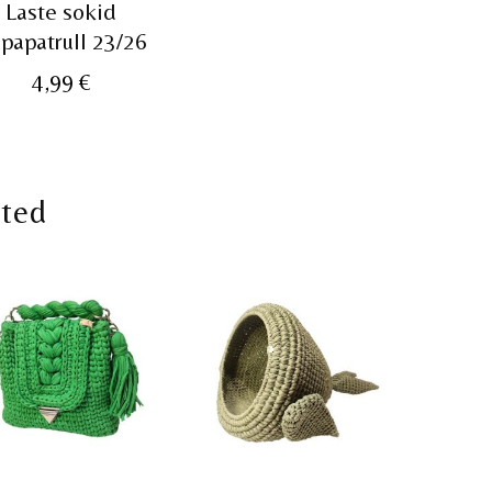
Laste sokid
papatrull 23/26
ne
4,99
€
oted