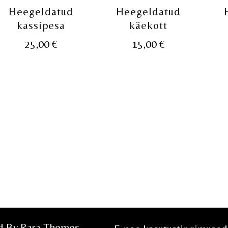
Heegeldatud
Heegeldatud
kassipesa
käekott
25,00
€
15,00
€
ed By
Rara Themes
.