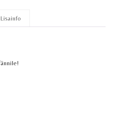
Lisainfo
ännile!