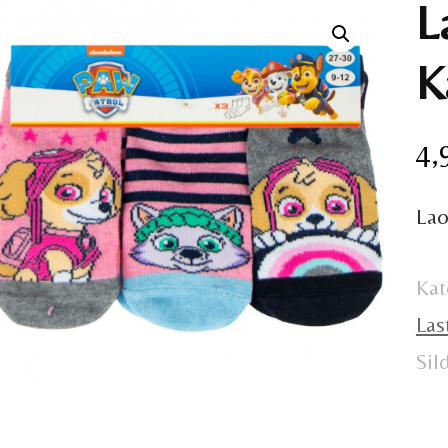
L
K
4,
Lao
Kat
Las
Sil