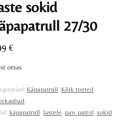
aste sokid
äpapatrull 27/30
99
€
st otsas
egooriad:
Käpapatrull
,
Kõik tooted
,
tekaubad
did:
käpapatrull
,
lastele
,
paw patrol
,
sokid