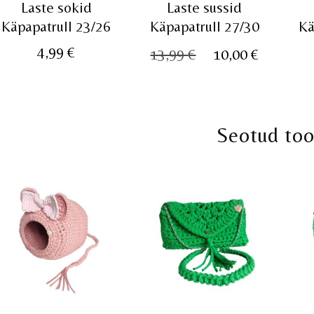
Laste sokid
Laste sussid
Käpapatrull 23/26
Käpapatrull 27/30
Kä
Algne
Praegu
4,99
€
13,99
€
10,00
€
hind
hind
oli:
on:
13,99 €.
10,00 €.
Seotud to