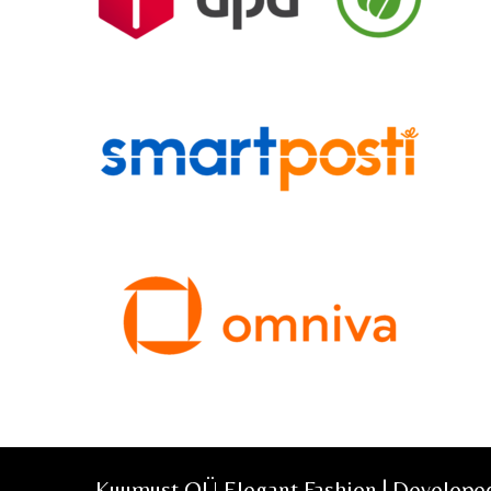
Kuumust OÜ Elegant Fashion | Develop